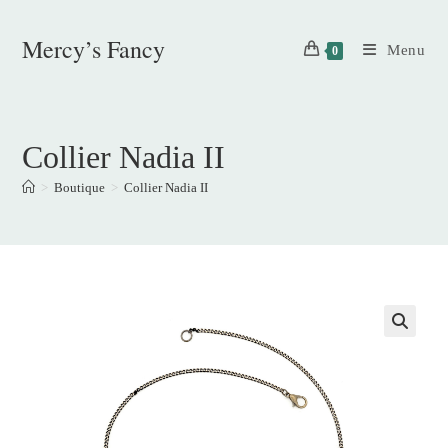
Skip
to
Mercy’s Fancy
Menu
0
content
Collier Nadia II
>
Boutique
>
Collier Nadia II