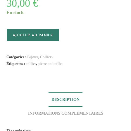
30,00
€
En stock
quantité
AJOUTER AU PANIER
de
Collier
Nadia
Catégories :
Bijoux
,
Colliers
II
Étiquettes :
collier
,
pierre naturelle
DESCRIPTION
INFORMATIONS COMPLÉMENTAIRES