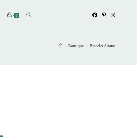
Toggle
0
website
>
Boutique
>
Bracelet Ariane
search