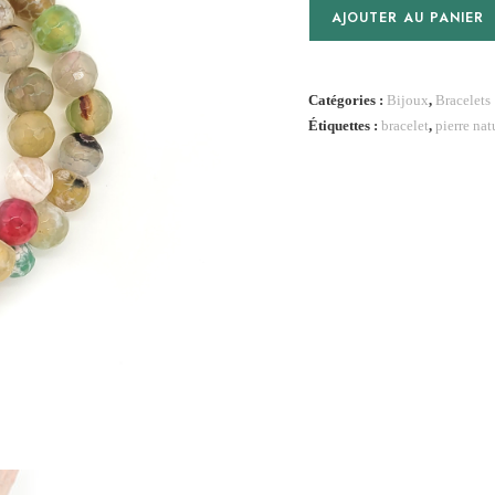
quantité
AJOUTER AU PANIER
de
Bracelet
Ariane
Catégories :
Bijoux
,
Bracelets
Étiquettes :
bracelet
,
pierre nat