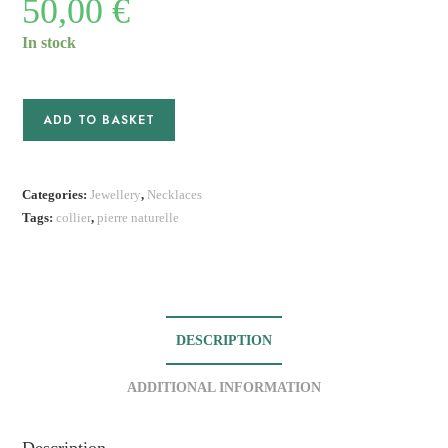
50,00
€
In stock
Collier
ADD TO BASKET
Philippine
VI
quantity
Categories:
Jewellery
,
Necklaces
Tags:
collier
,
pierre naturelle
DESCRIPTION
ADDITIONAL INFORMATION