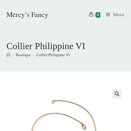
Skip
to
Mercy’s Fancy
Menu
0
content
Collier Philippine VI
>
Boutique
>
Collier Philippine VI
🔍