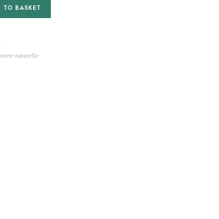
 TO BASKET
s
pierre naturelle