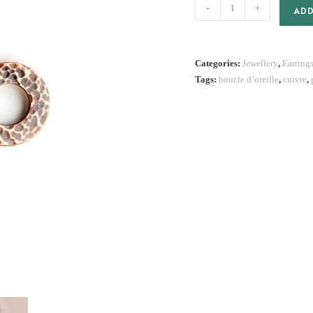
Boucles
-
+
ADD
d'oreille
Rosie
II
Categories:
Jewellery
,
Earring
quantity
Tags:
boucle d’oreille
,
cuivre
,