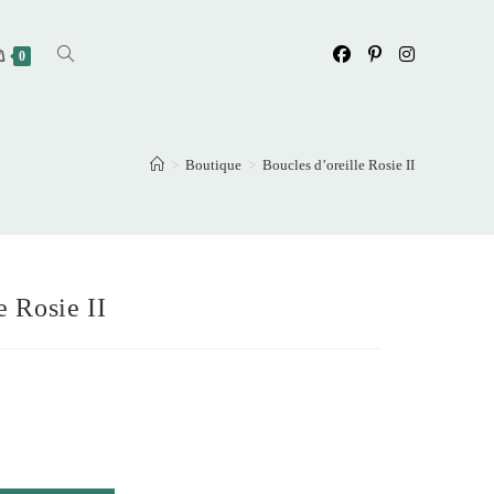
Toggle
0
website
>
Boutique
>
Boucles d’oreille Rosie II
search
e Rosie II