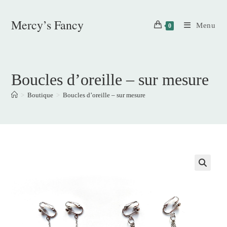
Skip
to
Mercy’s Fancy
Menu
0
content
Boucles d’oreille – sur mesure
>
Boutique
>
Boucles d’oreille – sur mesure
🔍