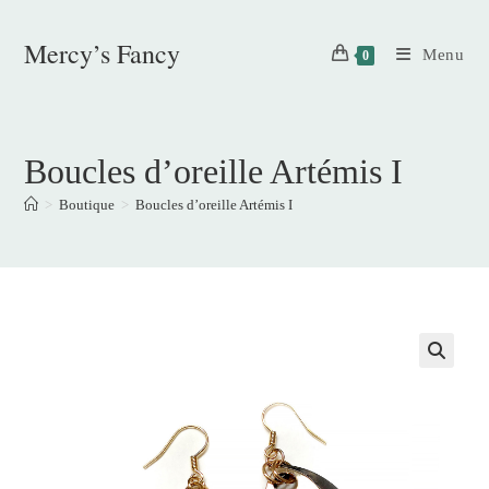
Skip
to
Mercy’s Fancy
Menu
0
content
Boucles d’oreille Artémis I
>
Boutique
>
Boucles d’oreille Artémis I
🔍