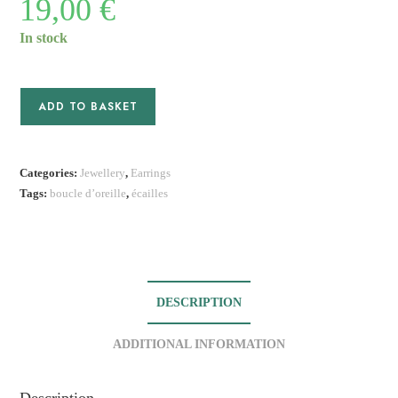
19,00
€
In stock
Boucles
ADD TO BASKET
d'oreille
Artémis
I
Categories:
Jewellery
,
Earrings
quantity
Tags:
boucle d’oreille
,
écailles
DESCRIPTION
ADDITIONAL INFORMATION