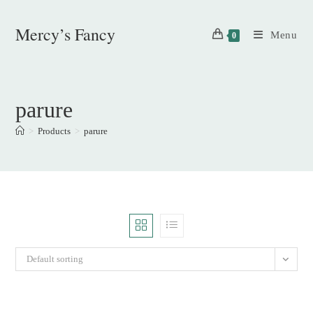
Skip
to
Mercy’s Fancy
Menu
0
content
parure
>
Products
>
parure
Default sorting