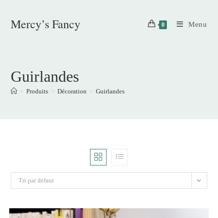
Skip
to
Mercy’s Fancy
Menu
0
content
Guirlandes
>
Produits
>
Décoration
>
Guirlandes
Tri par défaut