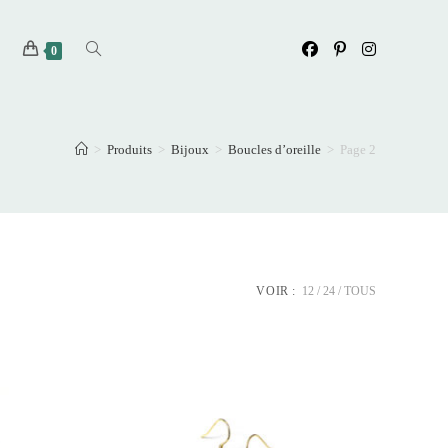
Toggle
0
website
>
Produits
>
Bijoux
>
Boucles d’oreille
>
Page 2
search
VOIR :
12
24
TOUS