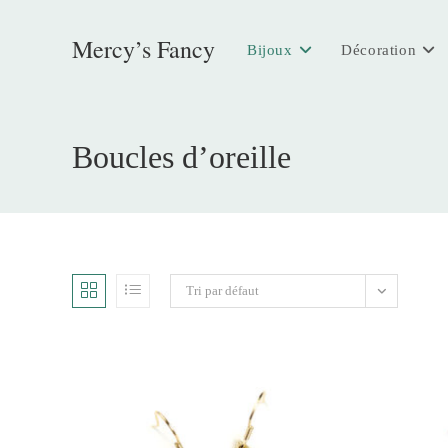
Skip
to
Mercy’s Fancy
Bijoux
Décoration
content
Boucles d’oreille
Tri par défaut