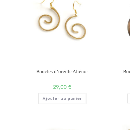
la
page
du
produit
Boucles d’oreille Aliénor
Bou
29,00
€
Ajouter au panier