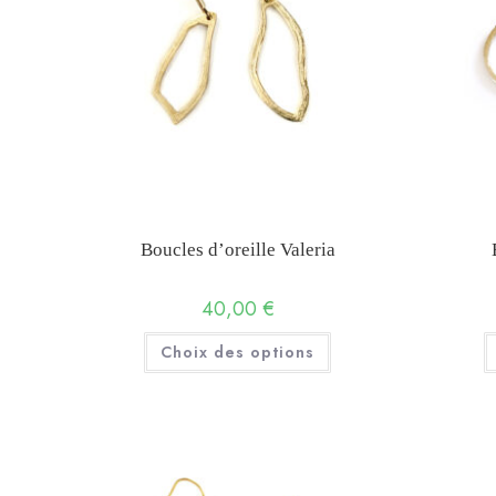
Boucles d’oreille Valeria
40,00
€
Ce
Choix des options
produit
a
plusieurs
variations.
Les
options
peuvent
être
choisies
sur